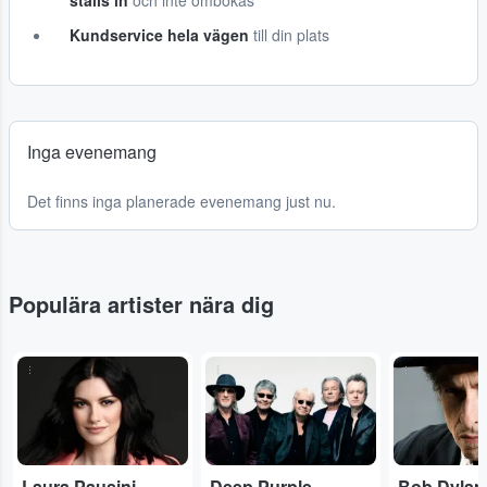
ställs in
och inte ombokas
Kundservice hela vägen
till din plats
Inga evenemang
Det finns inga planerade evenemang just nu.
Populära artister nära dig
...
...
...
Laura Pausini
Deep Purple
Bob Dylan