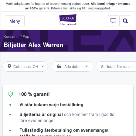
Marknadsplatsen för biljetter till liveevenemang sedan 2009.
Alla beställningar omfattas
ns köper och säljer biljetter.
ALE
av 100% garanti.
Priserna kan skilja sig från ursprungspriset.
StubHub – där fans
Meny
Konserter
/
Pop
Biljetter Alex Warren
Columbus, OH
Alla datum
Sortera efter datum
100 % garanti
Vi står bakom varje beställning
Biljetterna är original
och kommer fram i god tid
före evenemanget
Fullständig återbetalning om evenemanget