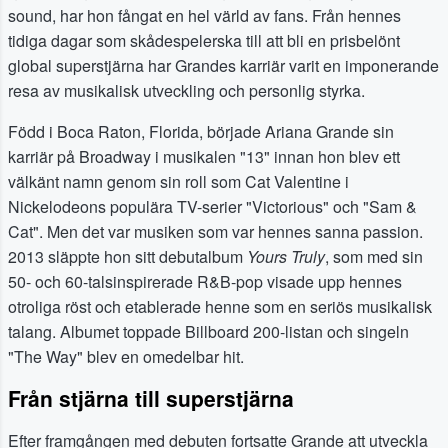
sound, har hon fångat en hel värld av fans. Från hennes
tidiga dagar som skådespelerska till att bli en prisbelönt
global superstjärna har Grandes karriär varit en imponerande
resa av musikalisk utveckling och personlig styrka.
Född i Boca Raton, Florida, började Ariana Grande sin
karriär på Broadway i musikalen "13" innan hon blev ett
välkänt namn genom sin roll som Cat Valentine i
Nickelodeons populära TV-serier "Victorious" och "Sam &
Cat". Men det var musiken som var hennes sanna passion.
2013 släppte hon sitt debutalbum
Yours Truly
, som med sin
50- och 60-talsinspirerade R&B-pop visade upp hennes
otroliga röst och etablerade henne som en seriös musikalisk
talang. Albumet toppade Billboard 200-listan och singeln
"The Way" blev en omedelbar hit.
Från stjärna till superstjärna
Efter framgången med debuten fortsatte Grande att utveckla