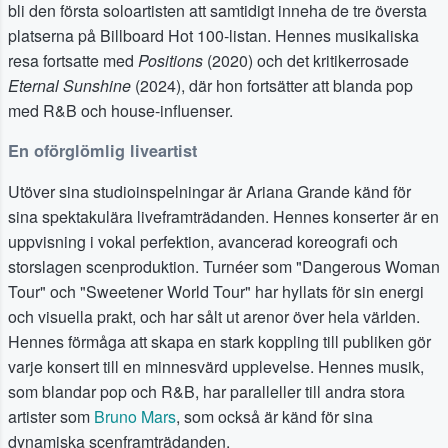
bli den första soloartisten att samtidigt inneha de tre översta
platserna på Billboard Hot 100-listan. Hennes musikaliska
resa fortsatte med
Positions
(2020) och det kritikerrosade
Eternal Sunshine
(2024), där hon fortsätter att blanda pop
med R&B och house-influenser.
En oförglömlig liveartist
Utöver sina studioinspelningar är Ariana Grande känd för
sina spektakulära liveframträdanden. Hennes konserter är en
uppvisning i vokal perfektion, avancerad koreografi och
storslagen scenproduktion. Turnéer som "Dangerous Woman
Tour" och "Sweetener World Tour" har hyllats för sin energi
och visuella prakt, och har sålt ut arenor över hela världen.
Hennes förmåga att skapa en stark koppling till publiken gör
varje konsert till en minnesvärd upplevelse. Hennes musik,
som blandar pop och R&B, har paralleller till andra stora
artister som
Bruno Mars
, som också är känd för sina
dynamiska scenframträdanden.