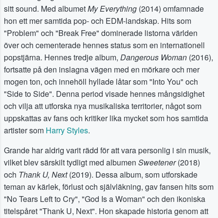
sitt sound. Med albumet
My Everything
(2014) omfamnade
hon ett mer samtida pop- och EDM-landskap. Hits som
"Problem" och "Break Free" dominerade listorna världen
över och cementerade hennes status som en internationell
popstjärna. Hennes tredje album,
Dangerous Woman
(2016),
fortsatte på den inslagna vägen med en mörkare och mer
mogen ton, och innehöll hyllade låtar som "Into You" och
"Side to Side". Denna period visade hennes mångsidighet
och vilja att utforska nya musikaliska territorier, något som
uppskattas av fans och kritiker lika mycket som hos samtida
artister som
Harry Styles
.
Grande har aldrig varit rädd för att vara personlig i sin musik,
vilket blev särskilt tydligt med albumen
Sweetener
(2018)
och
Thank U, Next
(2019). Dessa album, som utforskade
teman av kärlek, förlust och självläkning, gav fansen hits som
"No Tears Left to Cry", "God Is a Woman" och den ikoniska
titelspåret "Thank U, Next". Hon skapade historia genom att