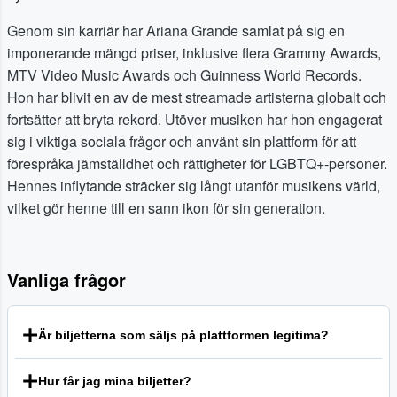
Genom sin karriär har Ariana Grande samlat på sig en
imponerande mängd priser, inklusive flera Grammy Awards,
MTV Video Music Awards och Guinness World Records.
Hon har blivit en av de mest streamade artisterna globalt och
fortsätter att bryta rekord. Utöver musiken har hon engagerat
sig i viktiga sociala frågor och använt sin plattform för att
förespråka jämställdhet och rättigheter för LGBTQ+-personer.
Hennes inflytande sträcker sig långt utanför musikens värld,
vilket gör henne till en sann ikon för sin generation.
Vanliga frågor
Är biljetterna som säljs på plattformen legitima?
Vi strävar efter att erbjuda en säker och transparent miljö
Hur får jag mina biljetter?
för fans att köpa och sälja biljetter. Varje kvalificerad