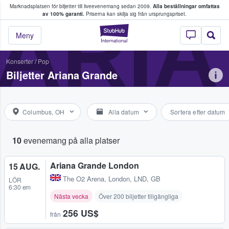
Marknadsplatsen för biljetter till liveevenemang sedan 2009.
Alla beställningar omfattas
ns köper och säljer biljetter.
ARI
av 100% garanti.
Priserna kan skilja sig från ursprungspriset.
StubHub – där fans
Meny
Konserter
/
Pop
Biljetter Ariana Grande
Columbus, OH
Alla datum
Sortera efter datum
10
evenemang på alla platser
Ariana Grande London
15 AUG.
The O2 Arena
,
London, LND, GB
LÖR
6:30 em
Nästa vecka
Över 200 biljetter tillgängliga
256 US$
från