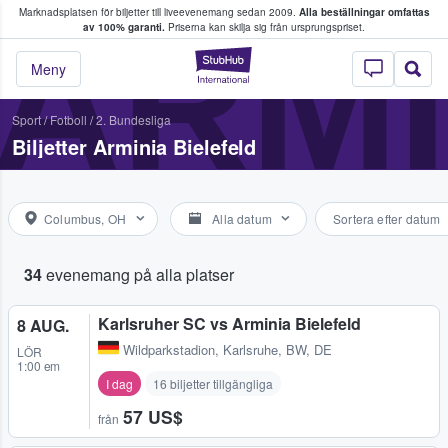
Marknadsplatsen för biljetter till liveevenemang sedan 2009.
Alla beställningar omfattas
ns köper och säljer biljetter.
ARMI
av 100% garanti.
Priserna kan skilja sig från ursprungspriset.
StubHub – där fans
Meny
Sport
/
Fotboll
/
2. Bundesliga
Biljetter Arminia Bielefeld
Columbus, OH
Alla datum
Sortera efter datum
34
evenemang på alla platser
Karlsruher SC vs Arminia Bielefeld
8 AUG.
Wildparkstadion
,
Karlsruhe, BW, DE
LÖR
1:00 em
I dag
16 biljetter tillgängliga
57 US$
från