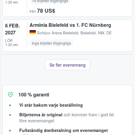
16 biljetter tillgängliga
1:30 em
78 US$
från
Arminia Bielefeld vs 1. FC Nürnberg
6 FEB.
2027
Schüco Arena Bielefeld
,
Bielefeld, NW, DE
LÖR
Inga biljetter tillgängliga
1:30 em
Se fler evenemang
100 % garanti
Vi står bakom varje beställning
Biljetterna är original
och kommer fram i god tid
före evenemanget
Fullständig återbetalning om evenemanget