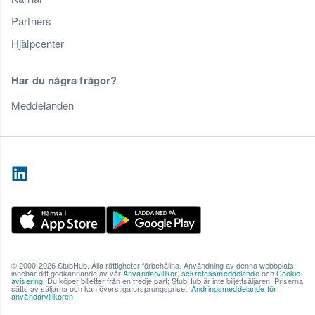
Partners
Hjälpcenter
Har du några frågor?
Meddelanden
© 2000-2026 StubHub. Alla rättigheter förbehållna. Användning av denna webbplats
innebär ditt godkännande av vår
Användarvillkor
,
sekretessmeddelande
och
Cookie-
avisering
. Du köper biljetter från en tredje part; StubHub är inte biljettsäljaren. Priserna
sätts av säljarna och kan överstiga ursprungspriset.
Ändringsmeddelande för
användarvillkoren