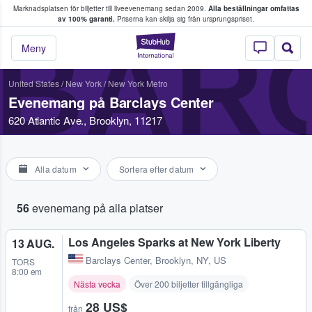
Marknadsplatsen för biljetter till liveevenemang sedan 2009.
Alla beställningar omfattas
ns köper och säljer biljetter.
av 100% garanti.
Priserna kan skilja sig från ursprungspriset.
BAR
StubHub – där fans
Meny
United States
/
New York
/
New York Metro
Evenemang på Barclays Center
620 Atlantic Ave., Brooklyn, 11217
Alla datum
Sortera efter datum
56
evenemang på alla platser
Los Angeles Sparks at New York Liberty
13 AUG.
Barclays Center
,
Brooklyn, NY, US
TORS
8:00 em
Nästa vecka
Över 200 biljetter tillgängliga
28 US$
från