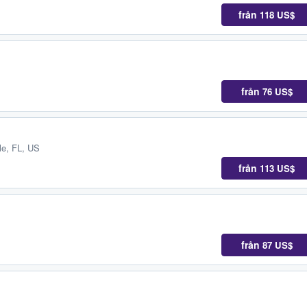
från
118 US$
från
76 US$
le, FL, US
från
113 US$
från
87 US$