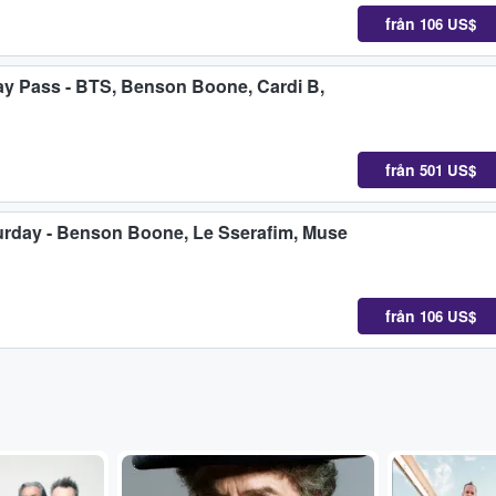
från
106 US$
Day Pass - BTS, Benson Boone, Cardi B,
från
501 US$
turday - Benson Boone, Le Sserafim, Muse
från
106 US$
...
...