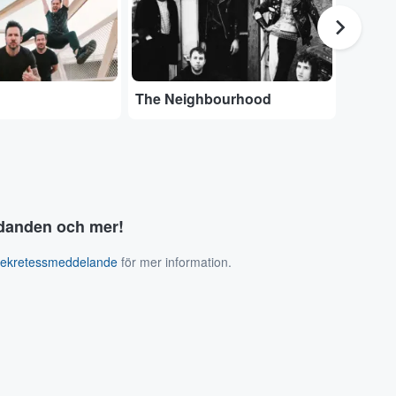
The Neighbourhood
Olivia
judanden och mer!
sekretessmeddelande
för mer information.