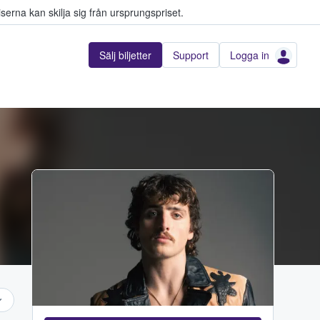
serna kan skilja sig från ursprungspriset.
Sälj biljetter
Support
Logga in