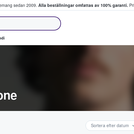
venemang sedan 2009.
Alla beställningar omfattas av 100% garanti.
Pri
jer biljetter.
edi
one
Sortera efter datum