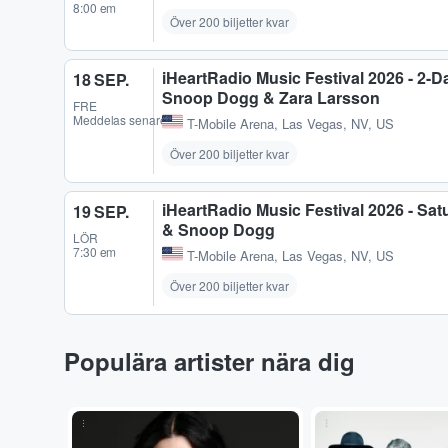
8:00 em
Över 200 biljetter kvar
iHeartRadio Music Festival 2026 - 2-
18 SEP.
Snoop Dogg & Zara Larsson
FRE
Meddelas senare
T-Mobile Arena
,
Las Vegas, NV, US
Över 200 biljetter kvar
iHeartRadio Music Festival 2026 - Sa
19 SEP.
& Snoop Dogg
LÖR
7:30 em
T-Mobile Arena
,
Las Vegas, NV, US
Över 200 biljetter kvar
Populära artister nära dig
...
...