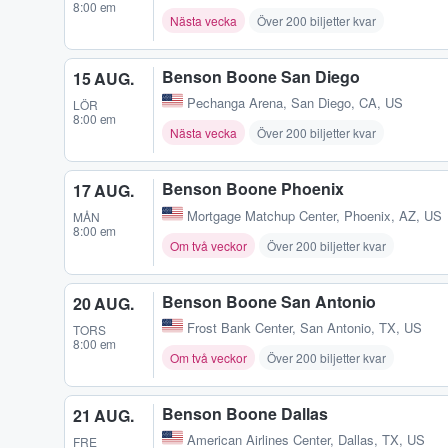
8:00 em
Nästa vecka
Över 200 biljetter kvar
Benson Boone San Diego
15 AUG.
Pechanga Arena
,
San Diego, CA, US
LÖR
8:00 em
Nästa vecka
Över 200 biljetter kvar
Benson Boone Phoenix
17 AUG.
Mortgage Matchup Center
,
Phoenix, AZ, US
MÅN
8:00 em
Om två veckor
Över 200 biljetter kvar
Benson Boone San Antonio
20 AUG.
Frost Bank Center
,
San Antonio, TX, US
TORS
8:00 em
Om två veckor
Över 200 biljetter kvar
Benson Boone Dallas
21 AUG.
American Airlines Center
,
Dallas, TX, US
FRE