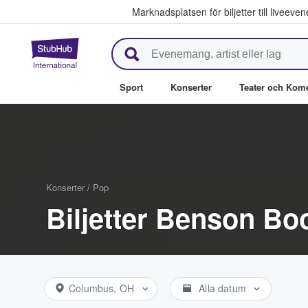
Marknadsplatsen för biljetter till livee
StubHub – där fans köper och säl
Sport
Konserter
Teater och Kom
Konserter
/
Pop
Biljetter Benson Bo
Columbus, OH
Alla datum