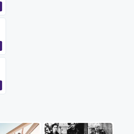
...
...