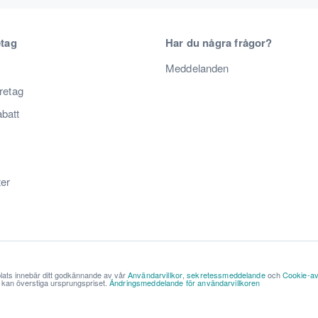
etag
Har du några frågor?
Meddelanden
öretag
abatt
ter
lats innebär ditt godkännande av vår
Användarvillkor
,
sekretessmeddelande
och
Cookie-av
ch kan överstiga ursprungspriset.
Ändringsmeddelande för användarvillkoren