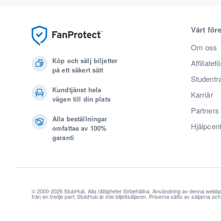
Vårt för
Om oss
Köp och sälj biljetter
Affiliatef
på ett säkert sätt
Studentr
Kundtjänst hela
Karriär
vägen till din plats
Partners
Alla beställningar
Hjälpcen
omfattas av 100%
garanti
© 2000-2026 StubHub. Alla rättigheter förbehållna. Användning av denna webbp
från en tredje part; StubHub är inte biljettsäljaren. Priserna sätts av säljarna o