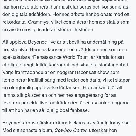
har hon revolutionerat hur musik lanseras och konsumeras i
den digitala tidsåldern. Hennes arbete har belönats med ett
rekordantal Grammys, vilket cementerar hennes status som
en av de mest prisade artisterna i historien.
Att uppleva Beyoncé live är att bevittna underhållning på
högsta nivå. Hennes konserter och världsturnéer, som den
spektakulära "Renaissance World Tour", är kända för sin
otroliga energi, felfria koreografi och visuella storslagenhet.
Varje framträdande är en noggrant iscensatt show som
kombinerar kraftfull sång med teater och dans, vilket skapar
en oförglömlig upplevelse för fansen. Hon är känd för att
lämna allt på scenen och hennes engagemang för att
leverera perfekta liveframträdanden är en av anledningarna
till att hon har en så lojal global fanbase.
Beyoncés konstnärskap kännetecknas av ständig förnyelse.
Med sitt senaste album,
Cowboy Carter
, utforskar hon