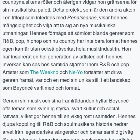
countrymusikens rötter och återigen vidgar hon gränserna för
sin musikaliska palett. Detta projekt, som är den andra akten
i en trilogi som inleddes med
Renaissance
, visar hennes
mångsidighet och vilja att ta sig an nya musikaliska
utmaningar. Hennes förmåga att sömlöst blanda genrer som
R&B, pop, hiphop och nu country har inte bara format hennes
egen karriär utan också påverkat hela musikindustrin. Hon
har inspirerat en hel generation av artister, och hennes
inverkan kan ses hos samtida stjärnor inom R&B och pop.
Artister som
The Weeknd
och
Ne-Yo
fortsätter att driva
genren framåt, var och en med sin unika stil, i ett landskap
som Beyoncé varit med och format.
Genom sin musik och sina framträdanden hyllar Beyoncé
ofta teman som kvinnlig styrka, svart kultur och social
rättvisa, vilket gör henne till en viktig röst i samtiden. Hennes
djupa koppling till R&B och soulmusikens historia hedrar
arvet från legendariska sångerskor och banar samtidigt väg
för nya talanger. Inom den moderna soulscenen har artister