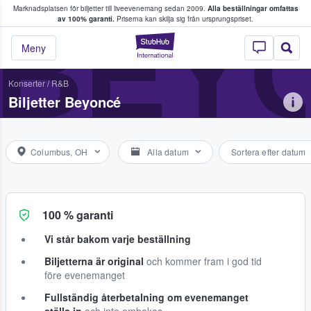
Marknadsplatsen för biljetter till liveevenemang sedan 2009.
Alla beställningar omfattas
ns köper och säljer biljetter.
BEY
av 100% garanti.
Priserna kan skilja sig från ursprungspriset.
StubHub – där fans
Meny
Konserter
/
R&B
Biljetter Beyoncé
Columbus, OH
Alla datum
Sortera efter datum
100 % garanti
Vi står bakom varje beställning
Biljetterna är original
och kommer fram i god tid
före evenemanget
Fullständig återbetalning om evenemanget