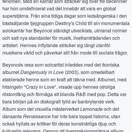
fenomen. Med en karriär som sträcker sig över tre decennier
har hon omdefinierat vad det innebär att vara en global
superstjärna. Från sina tidiga dagar som ledsångerska i den
bästsäljande tjejgruppen Destiny's Child till sin monumentala
solokarriär har Beyoncé ständigt utvecklats, utmanat normer
och satt nya standarder för musik, liveframträdanden och
artisteri. Hennes inflytande sträcker sig långt utanför
musikens värld och påverkar allt från mode till sociala frågor.
Beyoncés resa som soloartist inleddes med det ikoniska
albumet
Dangerously in Love
(2003), som omedelbart
etablerade henne som en kraft att räkna med. Albumet, med
hitsingeln "Crazy in Love", visade upp hennes otroliga
röstomfång och förmåga att blanda R&B med pop. Detta var
bara början på en diskografi fylld av banbrytande verk.
Album som det visuella mästerverket
Lemonade
och det
dansanta
Renaissance
har inte bara toppat listorna, utan
också hyllats av kritiker för deras konstnärliga djup och
kulturella relevans. Genom att överraskningssläppa album