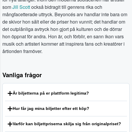
som
Jill Scott
också bidragit till genrens rika och
mångfacetterade uttryck. Beyoncés arv handlar inte bara om
de skivor hon sålt eller de priser hon vunnit; det handlar om
det outplånliga avtryck hon gjort på kulturen och de dörrar
hon öppnat för andra. Hon är, och förblir, en sann ikon vars
musik och artisteri kommer att inspirera fans och kreatörer i
årtionden framöver.
Vanliga frågor
Är biljetterna på er plattform legitima?
Vi strävar efter att erbjuda en säker och transparent miljö
Hur får jag mina biljetter efter ett köp?
för fans att köpa och sälja biljetter. Varje kvalificerad
beställning på vår plattform backas upp av vår garanti,
Leveransmetoden för biljetter kan variera beroende på
som är utformad för att säkerställa att biljetterna är giltiga
Varför kan biljettpriserna skilja sig från originalpriset?
evenemang och säljarens val. De vanligaste metoderna
för inträde. Vi uppmuntrar alla köpare att granska våra
idag är elektronisk leverans, såsom mobilbiljetter eller