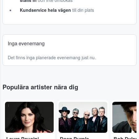
ställs in
och inte ombokas
Kundservice hela vägen
till din plats
Inga evenemang
Det finns inga planerade evenemang just nu.
Populära artister nära dig
...
...
...
Laura Pausini
Deep Purple
Bob Dylan