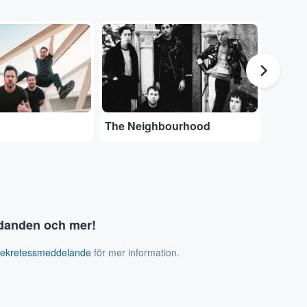
...
...
The Neighbourhood
Olivia
judanden och mer!
sekretessmeddelande
för mer information.