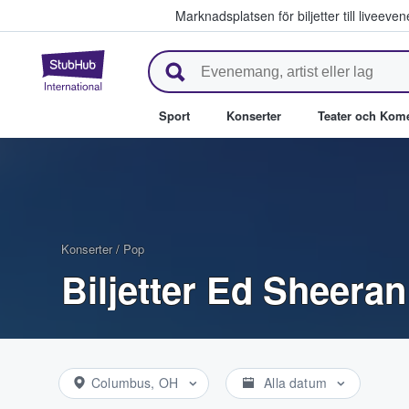
Marknadsplatsen för biljetter till livee
StubHub – där fans köper och säl
Sport
Konserter
Teater och Kom
Konserter
/
Pop
Biljetter Ed Sheeran
Columbus, OH
Alla datum