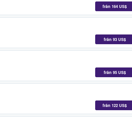
från
164 US$
från
93 US$
från
95 US$
från
122 US$