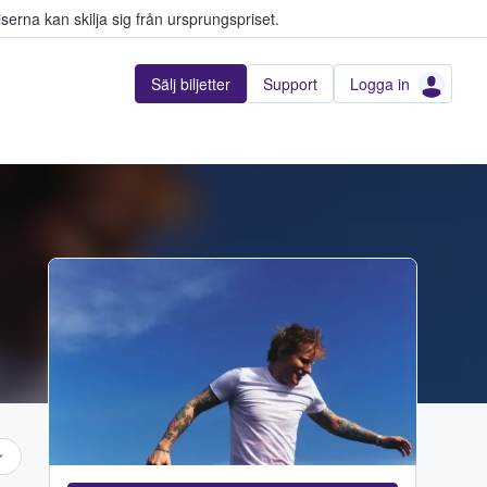
serna kan skilja sig från ursprungspriset.
Sälj biljetter
Support
Logga in