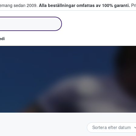
venemang sedan 2009.
Alla beställningar omfattas av 100% garanti.
Pri
jer biljetter.
edi
Sortera efter datum