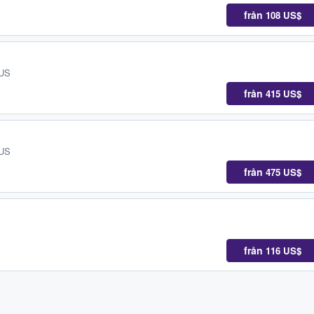
från
108 US$
 US
från
415 US$
 US
från
475 US$
från
116 US$