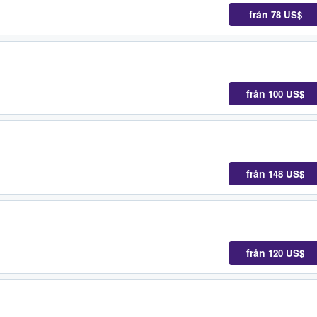
från
78 US$
från
100 US$
från
148 US$
från
120 US$