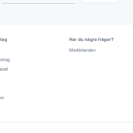
etag
Har du några frågor?
Meddelanden
öretag
abatt
ter