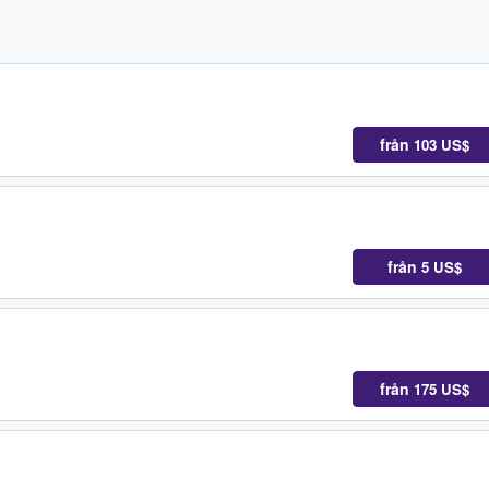
från
103 US$
från
5 US$
från
175 US$