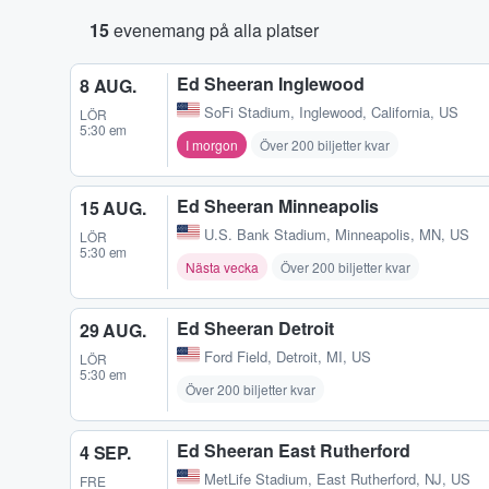
15
evenemang på alla platser
Ed Sheeran Inglewood
8 AUG.
SoFi Stadium
,
Inglewood, California, US
LÖR
5:30 em
I morgon
Över 200 biljetter kvar
Ed Sheeran Minneapolis
15 AUG.
U.S. Bank Stadium
,
Minneapolis, MN, US
LÖR
5:30 em
Nästa vecka
Över 200 biljetter kvar
Ed Sheeran Detroit
29 AUG.
Ford Field
,
Detroit, MI, US
LÖR
5:30 em
Över 200 biljetter kvar
Ed Sheeran East Rutherford
4 SEP.
MetLife Stadium
,
East Rutherford, NJ, US
FRE