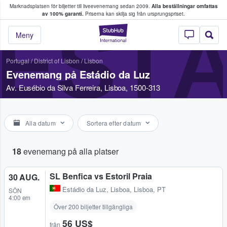
Marknadsplatsen för biljetter till liveevenemang sedan 2009.
Alla beställningar omfattas
ns köper och säljer biljetter.
av 100% garanti.
Priserna kan skilja sig från ursprungspriset.
ESTÁ
StubHub – där fans
Meny
Portugal
/
District of Lisbon
/
Lisbon
Evenemang på Estádio da Luz
Av. Eusébio da Silva Ferreira, Lisboa, 1500-313
Alla datum
Sortera efter datum
18
evenemang på alla platser
SL Benfica vs Estoril Praia
30 AUG.
Estádio da Luz
,
Lisboa, Lisboa, PT
SÖN
4:00 em
Över 200 biljetter tillgängliga
56 US$
från