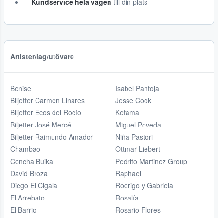
Kundservice hela vägen
till din plats
Artister/lag/utövare
Benise
Isabel Pantoja
Biljetter Carmen Linares
Jesse Cook
Biljetter Ecos del Rocío
Ketama
Biljetter José Mercé
Miguel Poveda
Biljetter Raimundo Amador
Niña Pastori
Chambao
Ottmar Liebert
Concha Buika
Pedrito Martinez Group
David Broza
Raphael
Diego El Cigala
Rodrigo y Gabriela
El Arrebato
Rosalía
El Barrio
Rosario Flores