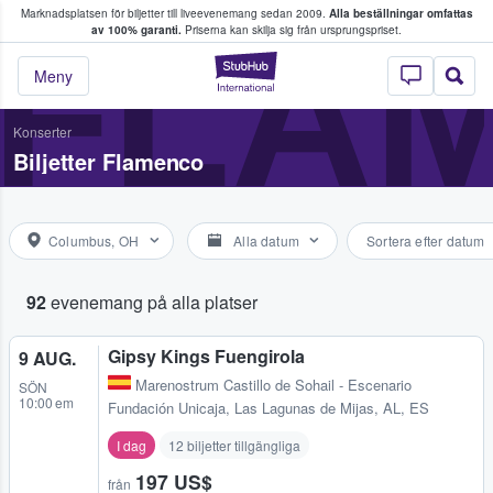
Marknadsplatsen för biljetter till liveevenemang sedan 2009.
Alla beställningar omfattas
ns köper och säljer biljetter.
FLA
av 100% garanti.
Priserna kan skilja sig från ursprungspriset.
StubHub – där fans
Meny
Konserter
Biljetter Flamenco
Columbus, OH
Alla datum
Sortera efter datum
92
evenemang på alla platser
Gipsy Kings Fuengirola
9 AUG.
Marenostrum Castillo de Sohail - Escenario
SÖN
10:00 em
Fundación Unicaja
,
Las Lagunas de Mijas, AL, ES
I dag
12 biljetter tillgängliga
197 US$
från