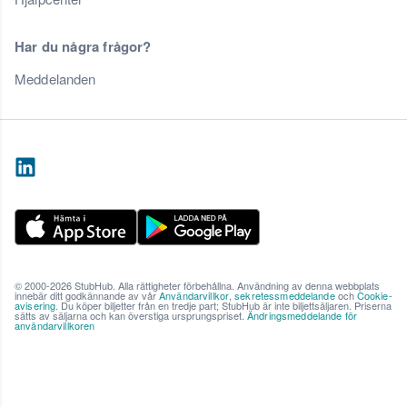
Har du några frågor?
Meddelanden
© 2000-2026 StubHub. Alla rättigheter förbehållna. Användning av denna webbplats
innebär ditt godkännande av vår
Användarvillkor
,
sekretessmeddelande
och
Cookie-
avisering
. Du köper biljetter från en tredje part; StubHub är inte biljettsäljaren. Priserna
sätts av säljarna och kan överstiga ursprungspriset.
Ändringsmeddelande för
användarvillkoren