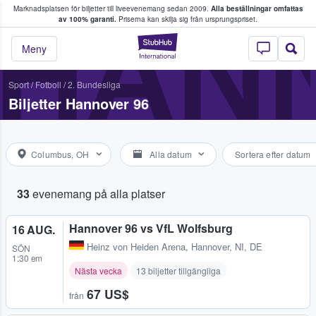
Marknadsplatsen för biljetter till liveevenemang sedan 2009.
Alla beställningar omfattas
ns köper och säljer biljetter.
HAN
av 100% garanti.
Priserna kan skilja sig från ursprungspriset.
StubHub – där fans
Meny
Sport
/
Fotboll
/
2. Bundesliga
Biljetter Hannover 96
Columbus, OH
Alla datum
Sortera efter datum
33
evenemang på alla platser
Hannover 96 vs VfL Wolfsburg
16 AUG.
Heinz von Heiden Arena
,
Hannover, NI, DE
SÖN
1:30 em
Nästa vecka
13 biljetter tillgängliga
67 US$
från