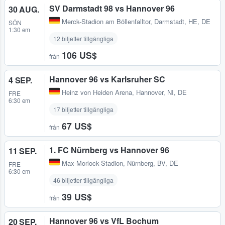
SV Darmstadt 98 vs Hannover 96
30 AUG.
Merck-Stadion am Böllenfalltor
,
Darmstadt, HE, DE
SÖN
1:30 em
12 biljetter tillgängliga
106 US$
från
Hannover 96 vs Karlsruher SC
4 SEP.
Heinz von Heiden Arena
,
Hannover, NI, DE
FRE
6:30 em
17 biljetter tillgängliga
67 US$
från
1. FC Nürnberg vs Hannover 96
11 SEP.
Max-Morlock-Stadion
,
Nürnberg, BV, DE
FRE
6:30 em
46 biljetter tillgängliga
39 US$
från
Hannover 96 vs VfL Bochum
20 SEP.