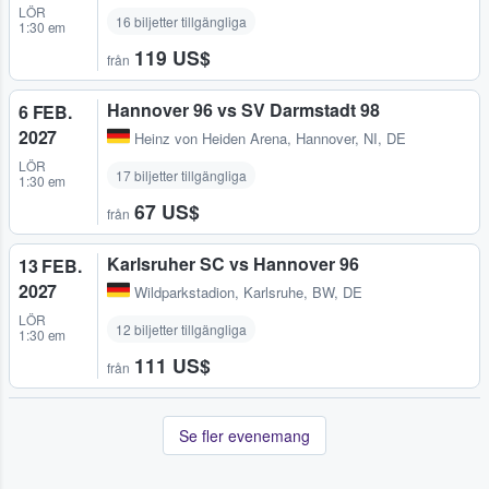
LÖR
16 biljetter tillgängliga
1:30 em
119 US$
från
Hannover 96 vs SV Darmstadt 98
6 FEB.
2027
Heinz von Heiden Arena
,
Hannover, NI, DE
LÖR
17 biljetter tillgängliga
1:30 em
67 US$
från
Karlsruher SC vs Hannover 96
13 FEB.
2027
Wildparkstadion
,
Karlsruhe, BW, DE
LÖR
12 biljetter tillgängliga
1:30 em
111 US$
från
Se fler evenemang