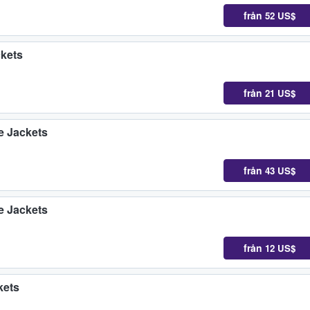
från
52 US$
ckets
från
21 US$
e Jackets
från
43 US$
e Jackets
från
12 US$
kets