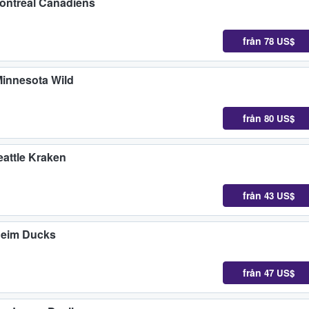
Montreal Canadiens
från
78 US$
Minnesota Wild
från
80 US$
attle Kraken
från
43 US$
heim Ducks
från
47 US$