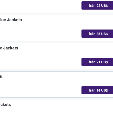
från
22 US$
lue Jackets
från
35 US$
e Jackets
från
21 US$
ts
från
14 US$
ackets