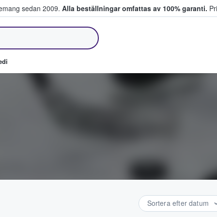
venemang sedan 2009.
Alla beställningar omfattas av 100% garanti.
Pri
jer biljetter.
edi
Sortera efter datum