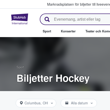
Marknadsplatsen för biljetter till livee
StubHub – där fans köper och säl
Sport
Konserter
Teater och Kom
Sport
Biljetter Hockey
Columbus, OH
Alla datum