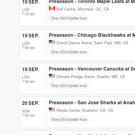
Preseason - Toronto Maple Leafs at 
19 SEP.
Bell Centre
,
Montréal, QC, CA
LÖR
7:00 em
Över 200 biljetter kvar
Preseason - Chicago Blackhawks at 
19 SEP.
Grand Casino Arena
,
Saint Paul, MN, US
LÖR
7:00 em
Över 200 biljetter kvar
Preseason - Vancouver Canucks at Se
19 SEP.
Climate Pledge Arena
,
Seattle, WA, US
LÖR
7:00 em
Över 200 biljetter kvar
Preseason - San Jose Sharks at Ana
20 SEP.
Honda Center
,
Anaheim, CA, US
SÖN
1:00 em
Över 200 biljetter kvar