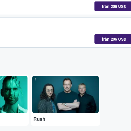
från
206 US$
från
206 US$
...
Rush