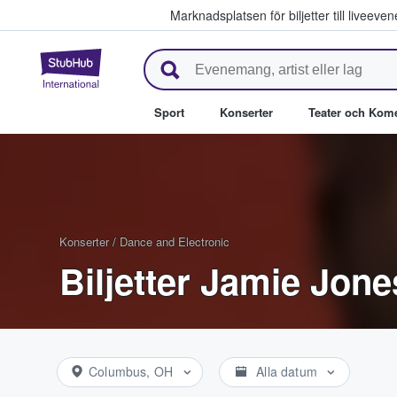
Marknadsplatsen för biljetter till livee
StubHub – där fans köper och säl
Sport
Konserter
Teater och Kom
Konserter
/
Dance and Electronic
Biljetter Jamie Jone
Columbus, OH
Alla datum