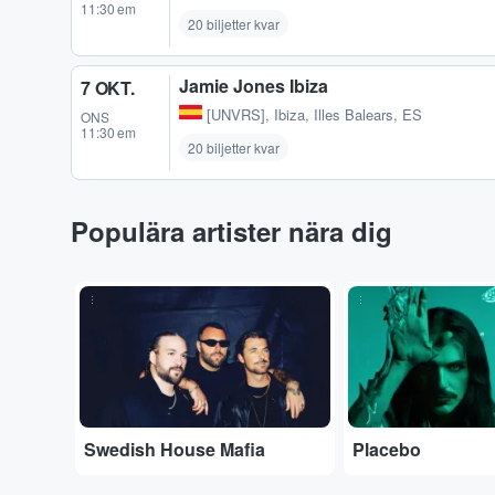
11:30 em
20 biljetter kvar
Jamie Jones Ibiza
7 OKT.
[UNVRS]
,
Ibiza, Illes Balears, ES
ONS
11:30 em
20 biljetter kvar
Populära artister nära dig
...
...
Swedish House Mafia
Placebo