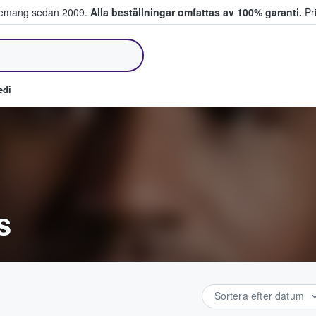
venemang sedan 2009.
Alla beställningar omfattas av 100% garanti.
Pri
jer biljetter.
edi
s
Sortera efter datum