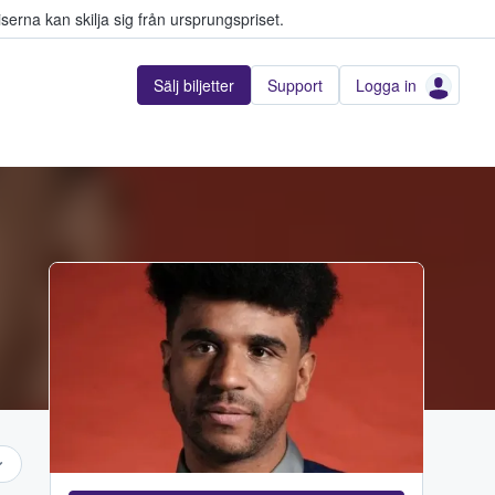
serna kan skilja sig från ursprungspriset.
Sälj biljetter
Support
Logga in