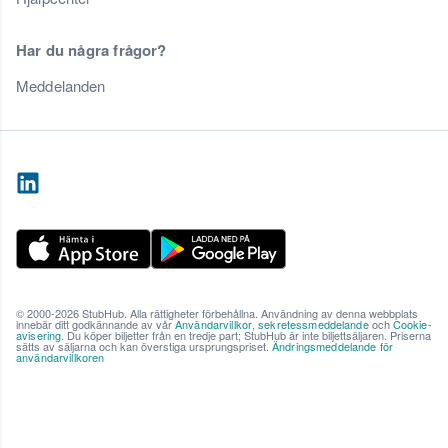
Har du några frågor?
Meddelanden
© 2000-2026 StubHub. Alla rättigheter förbehållna. Användning av denna webbplats
innebär ditt godkännande av vår
Användarvillkor
,
sekretessmeddelande
och
Cookie-
avisering
. Du köper biljetter från en tredje part; StubHub är inte biljettsäljaren. Priserna
sätts av säljarna och kan överstiga ursprungspriset.
Ändringsmeddelande för
användarvillkoren