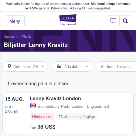
Marknadsplatsen för biljetter till liveevenemang sedan 2009.
Alla beställningar omfattas
ns köper och säljer biljetter.
LENN
av 100% garanti.
Priserna kan skilja sig från ursprungspriset.
StubHub – där fans
Meny
Konserter
/
Rock
Biljetter Lenny Kravitz
Columbus, OH
Alla datum
Sortera efter datum
1
evenemang på alla platser
Lenny Kravitz London
15 AUG.
Gunnersbury Park
,
London, England, GB
LÖR
2:00 em
Nästa vecka
76 biljetter tillgängliga
38 US$
från