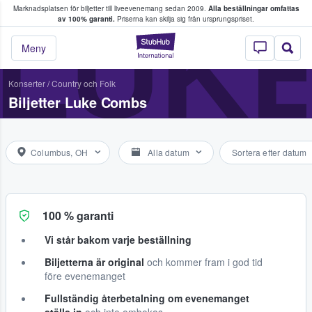
Marknadsplatsen för biljetter till liveevenemang sedan 2009.
Alla beställningar omfattas
ns köper och säljer biljetter.
LUK
av 100% garanti.
Priserna kan skilja sig från ursprungspriset.
StubHub – där fans
Meny
Konserter
/
Country och Folk
Biljetter Luke Combs
Columbus, OH
Alla datum
Sortera efter datum
100 % garanti
Vi står bakom varje beställning
Biljetterna är original
och kommer fram i god tid
före evenemanget
Fullständig återbetalning om evenemanget