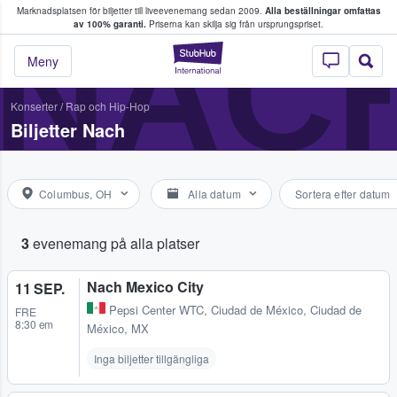
Marknadsplatsen för biljetter till liveevenemang sedan 2009.
Alla beställningar omfattas
ns köper och säljer biljetter.
NAC
av 100% garanti.
Priserna kan skilja sig från ursprungspriset.
StubHub – där fans
Meny
Konserter
/
Rap och Hip-Hop
Biljetter Nach
Columbus, OH
Alla datum
Sortera efter datum
3
evenemang på alla platser
Nach Mexico City
11 SEP.
Pepsi Center WTC
,
Ciudad de México, Ciudad de
FRE
8:30 em
México, MX
Inga biljetter tillgängliga