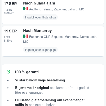
Nach Guadalajara
17 SEP.
Auditorio Telmex
,
Zapopan, Jalisco, MX
TORS
9:00 em
Inga biljetter tillgängliga
Nach Monterrey
19 SEP.
Escenario GNP Seguros
,
Monterrey, Nuevo León,
LÖR
8:30 em
MX
Inga biljetter tillgängliga
100 % garanti
Vi står bakom varje beställning
Biljetterna är original
och kommer fram i god tid
före evenemanget
Fullständig återbetalning om evenemanget
ställs in
och inte ombokas