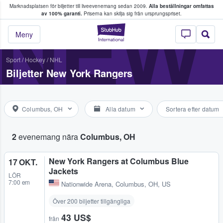
Marknadsplatsen för biljetter till liveevenemang sedan 2009.
Alla beställningar omfattas
ns köper och säljer biljetter.
NEW
av 100% garanti.
Priserna kan skilja sig från ursprungspriset.
StubHub – där fans
Meny
Sport
/
Hockey
/
NHL
Biljetter New York Rangers
Columbus, OH
Alla datum
Sortera efter datum
2
evenemang nära
Columbus, OH
New York Rangers at Columbus Blue
17 OKT.
Jackets
LÖR
7:00 em
Nationwide Arena
,
Columbus, OH, US
Över 200 biljetter tillgängliga
43 US$
från