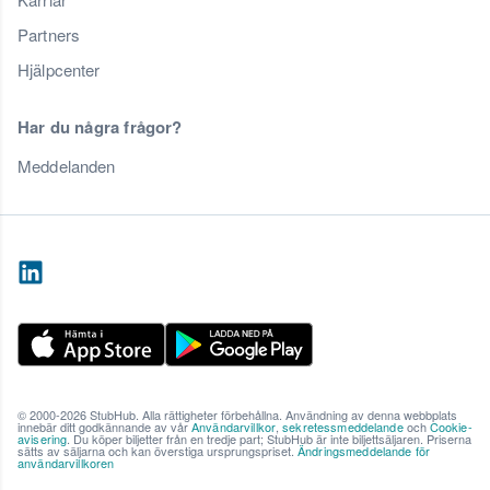
Partners
Hjälpcenter
Har du några frågor?
Meddelanden
© 2000-2026 StubHub. Alla rättigheter förbehållna. Användning av denna webbplats
innebär ditt godkännande av vår
Användarvillkor
,
sekretessmeddelande
och
Cookie-
avisering
. Du köper biljetter från en tredje part; StubHub är inte biljettsäljaren. Priserna
sätts av säljarna och kan överstiga ursprungspriset.
Ändringsmeddelande för
användarvillkoren