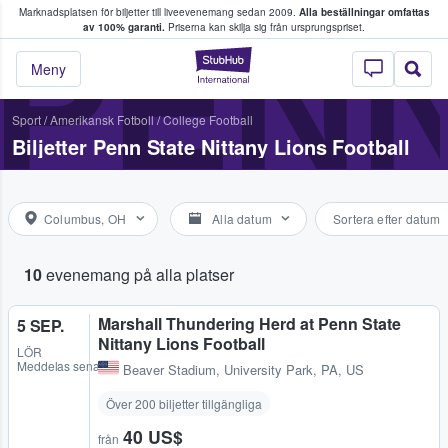
Marknadsplatsen för biljetter till liveevenemang sedan 2009.
Alla beställningar omfattas
ns köper och säljer biljetter.
PENN
av 100% garanti.
Priserna kan skilja sig från ursprungspriset.
StubHub – där fans
Meny
Sport
/
Amerikansk Fotboll
/
College Football
Biljetter Penn State Nittany Lions Football
Columbus, OH
Alla datum
Sortera efter datum
10
evenemang på alla platser
Marshall Thundering Herd at Penn State
5 SEP.
Nittany Lions Football
LÖR
Meddelas senare
Beaver Stadium
,
University Park, PA, US
Över 200 biljetter tillgängliga
40 US$
från