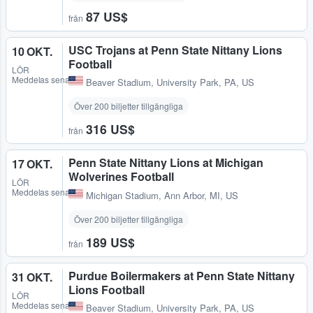
87 US$
från
USC Trojans at Penn State Nittany Lions
10 OKT.
Football
LÖR
Meddelas senare
Beaver Stadium
,
University Park, PA, US
Över 200 biljetter tillgängliga
316 US$
från
Penn State Nittany Lions at Michigan
17 OKT.
Wolverines Football
LÖR
Meddelas senare
Michigan Stadium
,
Ann Arbor, MI, US
Över 200 biljetter tillgängliga
189 US$
från
Purdue Boilermakers at Penn State Nittany
31 OKT.
Lions Football
LÖR
Meddelas senare
Beaver Stadium
,
University Park, PA, US