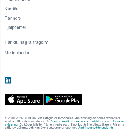
Karriär
Partners
Hjälpcenter
Har du några frågor?
Meddelanden
© 2000-2026 StubHub. Alla rättigheter förbehållna. Användning av denna webbplats
innebär ditt godkännande av vår
Användarvillkor
,
sekretessmeddelande
och
Cookie-
avisering
. Du köper biljetter från en tredje part; StubHub är inte biljettsäljaren. Priserna
sätts av säljarna och kan överstiga ursprungspriset.
Ändringsmeddelande för