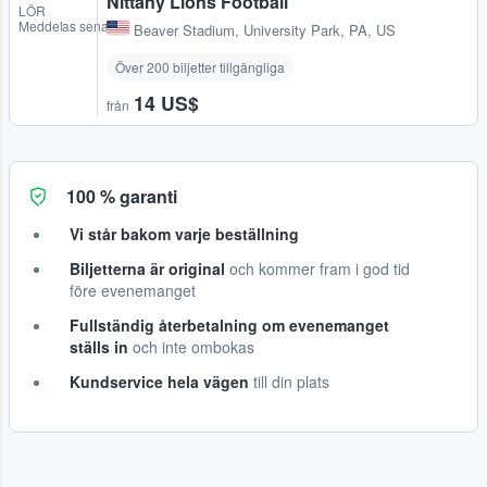
Nittany Lions Football
LÖR
Meddelas senare
Beaver Stadium
,
University Park, PA, US
Över 200 biljetter tillgängliga
14 US$
från
100 % garanti
Vi står bakom varje beställning
Biljetterna är original
och kommer fram i god tid
före evenemanget
Fullständig återbetalning om evenemanget
ställs in
och inte ombokas
Kundservice hela vägen
till din plats