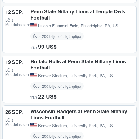
Penn State Nittany Lions at Temple Owls
12 SEP.
Football
LÖR
Meddelas senare
Lincoln Financial Field
,
Philadelphia, PA, US
Över 200 biljetter tillgängliga
99 US$
från
Buffalo Bulls at Penn State Nittany Lions
19 SEP.
Football
LÖR
Meddelas senare
Beaver Stadium
,
University Park, PA, US
Över 200 biljetter tillgängliga
22 US$
från
Wisconsin Badgers at Penn State Nittany
26 SEP.
Lions Football
LÖR
Meddelas senare
Beaver Stadium
,
University Park, PA, US
Över 200 biljetter tillgängliga