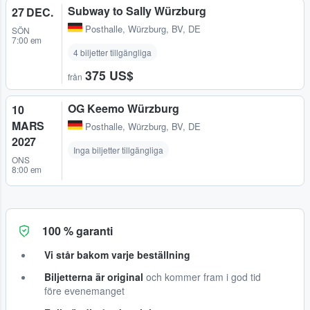
Subway to Sally Würzburg
27 DEC.
Posthalle
,
Würzburg, BV, DE
SÖN
7:00 em
4 biljetter tillgängliga
375 US$
från
OG Keemo Würzburg
10
MARS
Posthalle
,
Würzburg, BV, DE
2027
Inga biljetter tillgängliga
ONS
8:00 em
100 % garanti
Vi står bakom varje beställning
Biljetterna är original
och kommer fram i god tid
före evenemanget