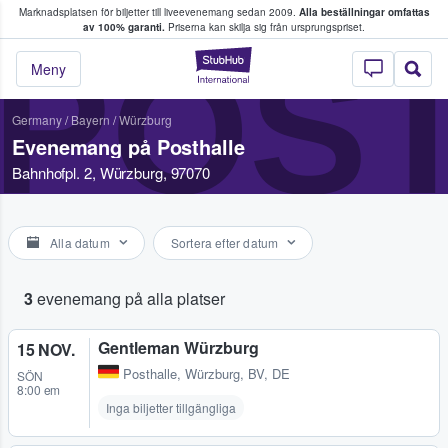
Marknadsplatsen för biljetter till liveevenemang sedan 2009.
Alla beställningar omfattas
ns köper och säljer biljetter.
av 100% garanti.
Priserna kan skilja sig från ursprungspriset.
POS
StubHub – där fans
Meny
Germany
/
Bayern
/
Würzburg
Evenemang på Posthalle
Bahnhofpl. 2, Würzburg, 97070
Alla datum
Sortera efter datum
3
evenemang på alla platser
Gentleman Würzburg
15 NOV.
Posthalle
,
Würzburg, BV, DE
SÖN
8:00 em
Inga biljetter tillgängliga