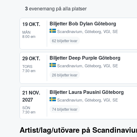
3
evenemang på alla platser
Biljetter Bob Dylan Göteborg
19 OKT.
Scandinavium
,
Göteborg, VGI, SE
MÅN
8:00 em
62 biljetter kvar
Biljetter Deep Purple Göteborg
29 OKT.
Scandinavium
,
Göteborg, VGI, SE
TORS
7:30 em
26 biljetter kvar
Biljetter Laura Pausini Göteborg
21 NOV.
2027
Scandinavium
,
Göteborg, VGI, SE
SÖN
74 biljetter kvar
7:30 em
Artist/lag/utövare på Scandinavi