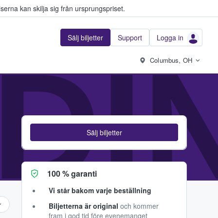
serna kan skilja sig från ursprungspriset.
Sälj biljetter
Support
Logga in
DI
Columbus, OH
Sälj biljetter
100 % garanti
Vi står bakom varje beställning
Biljetterna är original
och kommer
fram i god tid före evenemanget