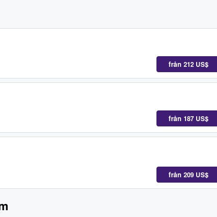
från
212 US$
från
187 US$
från
209 US$
um