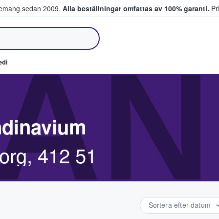
venemang sedan 2009.
Alla beställningar omfattas av 100% garanti.
Pri
jer biljetter.
AN
edi
dinavium
org, 412 51
Sortera efter datum