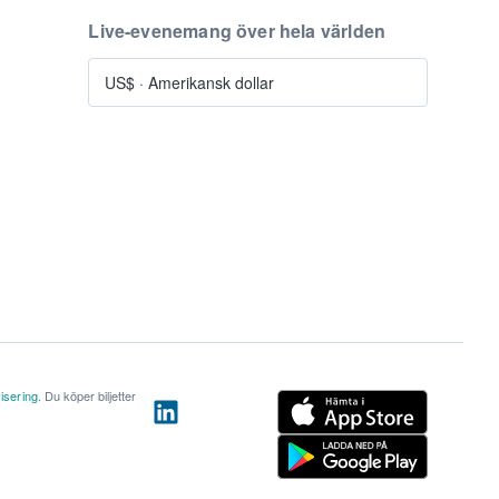
Live-evenemang över hela världen
US$
·
Amerikansk dollar
isering
. Du köper biljetter