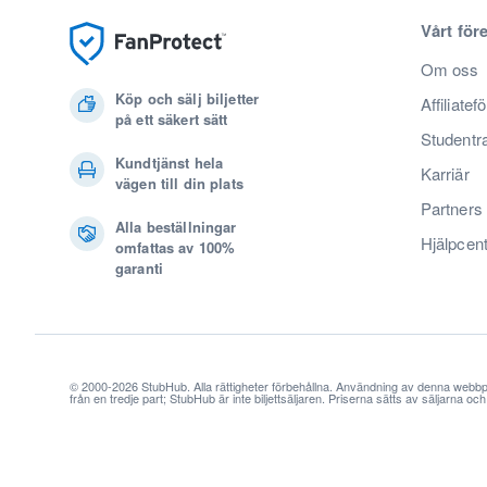
Vårt för
Om oss
Köp och sälj biljetter
Affiliatef
på ett säkert sätt
Studentr
Kundtjänst hela
Karriär
vägen till din plats
Partners
Alla beställningar
Hjälpcen
omfattas av 100%
garanti
© 2000-2026 StubHub. Alla rättigheter förbehållna. Användning av denna webbp
från en tredje part; StubHub är inte biljettsäljaren. Priserna sätts av säljarna o