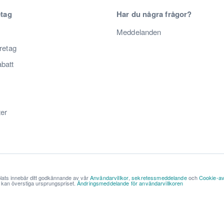
etag
Har du några frågor?
Meddelanden
öretag
abatt
ter
lats innebär ditt godkännande av vår
Användarvillkor
,
sekretessmeddelande
och
Cookie-av
ch kan överstiga ursprungspriset.
Ändringsmeddelande för användarvillkoren