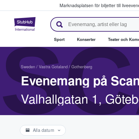
Marknadsplatsen för biljetter till livee
StubHub – där fans köper och säl
SC
Sport
Konserter
Teater och Kom
Sweden
/
Vastra Gotaland
/
Gothenberg
Evenemang på Scan
Valhallgatan 1, Göteb
Alla datum