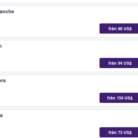
lanche
från
88 US$
h
från
94 US$
ers
från
154 US$
es
från
73 US$