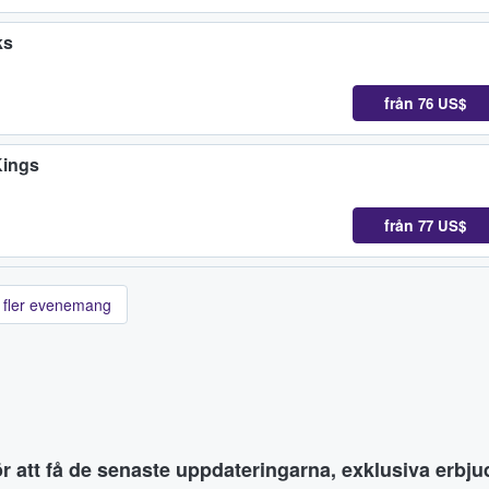
ks
från
76 US$
Kings
från
77 US$
 fler evenemang
ör att få de senaste uppdateringarna, exklusiva erb