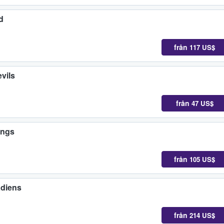
d
från
117 US$
vils
från
47 US$
ings
från
105 US$
adiens
från
214 US$