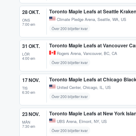
Toronto Maple Leafs at Seattle Krake
28 OKT.
Climate Pledge Arena
,
Seattle, WA, US
ONS
7:00 em
Över 200 biljetter kvar
Toronto Maple Leafs at Vancouver C
31 OKT.
Rogers Arena
,
Vancouver, BC, CA
LÖR
4:00 em
Över 200 biljetter kvar
Toronto Maple Leafs at Chicago Bla
17 NOV.
United Center
,
Chicago, IL, US
TIS
6:30 em
Över 200 biljetter kvar
Toronto Maple Leafs at New York Isla
23 NOV.
UBS Arena
,
Elmont, NY, US
MÅN
7:30 em
Över 200 biljetter kvar