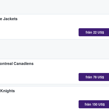
e Jackets
från
22 US$
Montreal Canadiens
från
78 US$
 Knights
från
150 US$