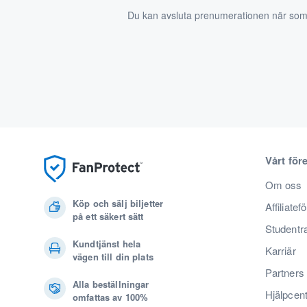
Du kan avsluta prenumerationen när som
Vårt för
Om oss
Köp och sälj biljetter
Affiliatef
på ett säkert sätt
Studentr
Kundtjänst hela
Karriär
vägen till din plats
Partners
Alla beställningar
Hjälpcen
omfattas av 100%