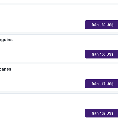
s
från
130 US$
enguins
från
156 US$
icanes
från
117 US$
från
102 US$