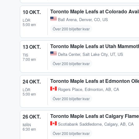
Toronto Maple Leafs at Colorado Ava
10 OKT.
Ball Arena
,
Denver, CO, US
LÖR
5:00 em
Över 200 biljetter kvar
Toronto Maple Leafs at Utah Mammot
13 OKT.
Delta Center
,
Salt Lake City, UT, US
TIS
7:00 em
Över 200 biljetter kvar
Toronto Maple Leafs at Edmonton Oil
24 OKT.
Rogers Place
,
Edmonton, AB, CA
LÖR
5:00 em
Över 200 biljetter kvar
Toronto Maple Leafs at Calgary Flam
26 OKT.
Scotiabank Saddledome
,
Calgary, AB, CA
MÅN
6:30 em
Över 200 biljetter kvar