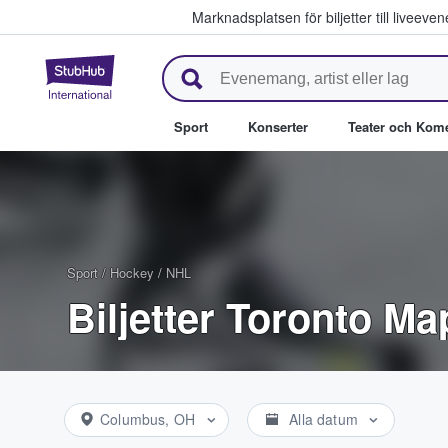
Marknadsplatsen för biljetter till livee
StubHub – där fans köper och säl
Sport
Konserter
Teater och Kom
Sport
/
Hockey
/
NHL
Biljetter Toronto Ma
Columbus, OH
Alla datum