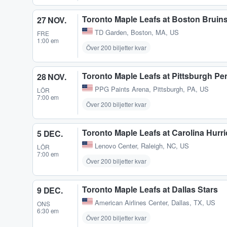
Toronto Maple Leafs at Boston Bruin
27 NOV.
TD Garden
,
Boston, MA, US
FRE
1:00 em
Över 200 biljetter kvar
Toronto Maple Leafs at Pittsburgh P
28 NOV.
PPG Paints Arena
,
Pittsburgh, PA, US
LÖR
7:00 em
Över 200 biljetter kvar
Toronto Maple Leafs at Carolina Hurr
5 DEC.
Lenovo Center
,
Raleigh, NC, US
LÖR
7:00 em
Över 200 biljetter kvar
Toronto Maple Leafs at Dallas Stars
9 DEC.
American Airlines Center
,
Dallas, TX, US
ONS
6:30 em
Över 200 biljetter kvar