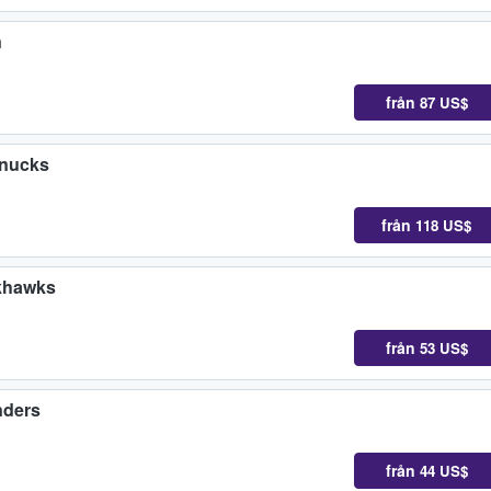
n
från
87 US$
anucks
från
118 US$
ckhawks
från
53 US$
nders
från
44 US$