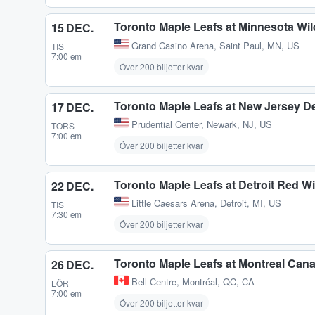
Toronto Maple Leafs at Minnesota Wil
15 DEC.
Grand Casino Arena
,
Saint Paul, MN, US
TIS
7:00 em
Över 200 biljetter kvar
Toronto Maple Leafs at New Jersey De
17 DEC.
Prudential Center
,
Newark, NJ, US
TORS
7:00 em
Över 200 biljetter kvar
Toronto Maple Leafs at Detroit Red W
22 DEC.
Little Caesars Arena
,
Detroit, MI, US
TIS
7:30 em
Över 200 biljetter kvar
Toronto Maple Leafs at Montreal Can
26 DEC.
Bell Centre
,
Montréal, QC, CA
LÖR
7:00 em
Över 200 biljetter kvar