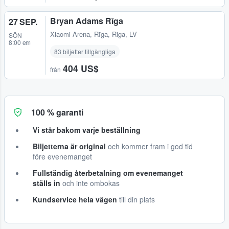
Bryan Adams Rīga
27 SEP.
Xiaomi Arena
,
Rīga, Riga, LV
SÖN
8:00 em
83 biljetter tillgängliga
404 US$
från
100 % garanti
Vi står bakom varje beställning
Biljetterna är original
och kommer fram i god tid
före evenemanget
Fullständig återbetalning om evenemanget
ställs in
och inte ombokas
Kundservice hela vägen
till din plats