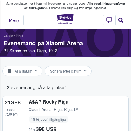
Marknadsplatsen för biljetter till liveevenemang sedan 2009.
Alla beställningar omfattas
ns köper och säljer biljetter.
av 100% garanti.
Priserna kan skilja sig från ursprungspriset.
XIAO
StubHub – där fans
Meny
Latvia
/
Riga
Evenemang på Xiaomi Arena
21 Skanstes iela, Rīga, 1013
Alla datum
Sortera efter datum
2
evenemang på alla platser
A$AP Rocky Rīga
24 SEP.
Xiaomi Arena
,
Rīga, Riga, LV
TORS
7:30 em
18 biljetter tillgängliga
398 US$
från