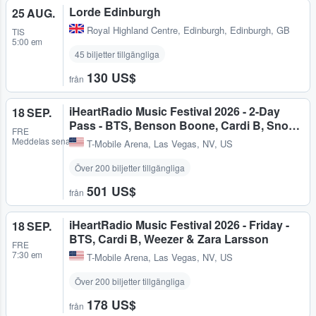
Lorde Edinburgh
25 AUG.
Royal Highland Centre
,
Edinburgh, Edinburgh, GB
TIS
5:00 em
45 biljetter tillgängliga
130 US$
från
iHeartRadio Music Festival 2026 - 2-Day
18 SEP.
Pass - BTS, Benson Boone, Cardi B, Sno…
FRE
Meddelas senare
T-Mobile Arena
,
Las Vegas, NV, US
Över 200 biljetter tillgängliga
501 US$
från
iHeartRadio Music Festival 2026 - Friday -
18 SEP.
BTS, Cardi B, Weezer & Zara Larsson
FRE
7:30 em
T-Mobile Arena
,
Las Vegas, NV, US
Över 200 biljetter tillgängliga
178 US$
från