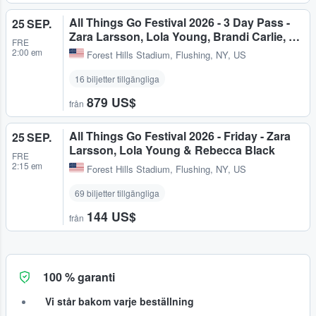
All Things Go Festival 2026 - 3 Day Pass -
25 SEP.
Zara Larsson, Lola Young, Brandi Carlie, …
FRE
2:00 em
Forest Hills Stadium
,
Flushing, NY, US
16 biljetter tillgängliga
879 US$
från
All Things Go Festival 2026 - Friday - Zara
25 SEP.
Larsson, Lola Young & Rebecca Black
FRE
2:15 em
Forest Hills Stadium
,
Flushing, NY, US
69 biljetter tillgängliga
144 US$
från
100 % garanti
Vi står bakom varje beställning