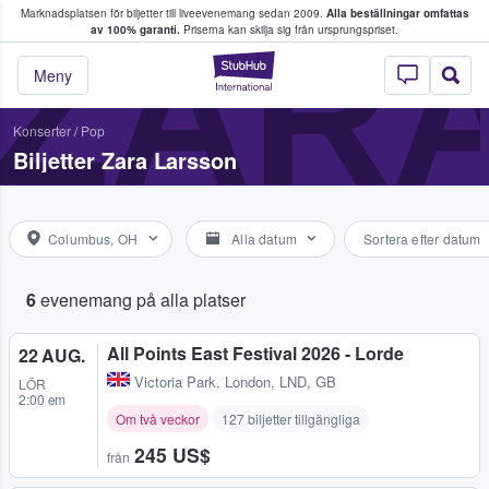
Marknadsplatsen för biljetter till liveevenemang sedan 2009.
Alla beställningar omfattas
ns köper och säljer biljetter.
ZAR
av 100% garanti.
Priserna kan skilja sig från ursprungspriset.
StubHub – där fans
Meny
Konserter
/
Pop
Biljetter Zara Larsson
Columbus, OH
Alla datum
Sortera efter datum
6
evenemang på alla platser
All Points East Festival 2026 - Lorde
22 AUG.
Victoria Park
,
London, LND, GB
LÖR
2:00 em
Om två veckor
127 biljetter tillgängliga
245 US$
från