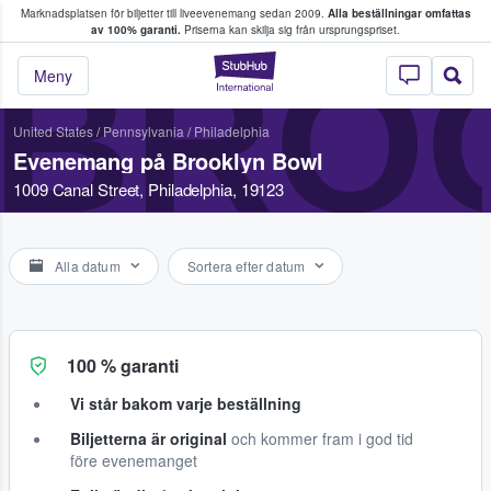
Marknadsplatsen för biljetter till liveevenemang sedan 2009.
Alla beställningar omfattas
ns köper och säljer biljetter.
av 100% garanti.
Priserna kan skilja sig från ursprungspriset.
BRO
StubHub – där fans
Meny
United States
/
Pennsylvania
/
Philadelphia
Evenemang på Brooklyn Bowl
1009 Canal Street, Philadelphia, 19123
Alla datum
Sortera efter datum
100 % garanti
Vi står bakom varje beställning
Biljetterna är original
och kommer fram i god tid
före evenemanget