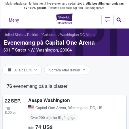
Marknadsplatsen för biljetter till liveevenemang sedan 2009.
Alla beställningar omfattas
ns köper och säljer biljetter.
av 100% garanti.
Priserna kan skilja sig från ursprungspriset.
CAPI
StubHub – där fans
Meny
United States
/
District of Columbia
/
Washington DC Metro
Evenemang på Capital One Arena
601 F Street NW, Washington, 20004
Alla datum
Sortera efter datum
76
evenemang på alla platser
Aespa Washington
22 SEP.
Capital One Arena
,
Washington, DC, US
TIS
8:00 em
Över 200 biljetter tillgängliga
74 US$
från