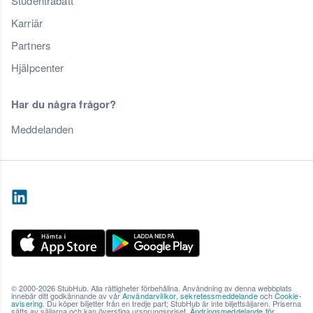
Studentrabatt
Karriär
Partners
Hjälpcenter
Har du några frågor?
Meddelanden
© 2000-2026 StubHub. Alla rättigheter förbehållna. Användning av denna webbplats
innebär ditt godkännande av vår
Användarvillkor
,
sekretessmeddelande
och
Cookie-
avisering
. Du köper biljetter från en tredje part; StubHub är inte biljettsäljaren. Priserna
sätts av säljarna och kan överstiga ursprungspriset.
Ändringsmeddelande för