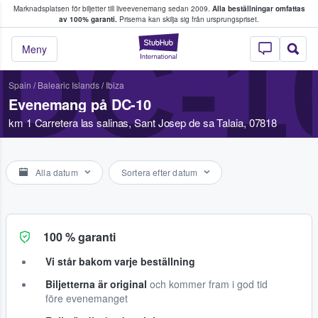
Marknadsplatsen för biljetter till liveevenemang sedan 2009.
Alla beställningar omfattas
ns köper och säljer biljetter.
av 100% garanti.
Priserna kan skilja sig från ursprungspriset.
DC-1
StubHub – där fans
Meny
Spain
/
Balearic Islands
/
Ibiza
Evenemang på DC-10
km 1 Carretera las salinas, Sant Josep de sa Talaia, 07818
Alla datum
Sortera efter datum
100 % garanti
Vi står bakom varje beställning
Biljetterna är original
och kommer fram i god tid
före evenemanget