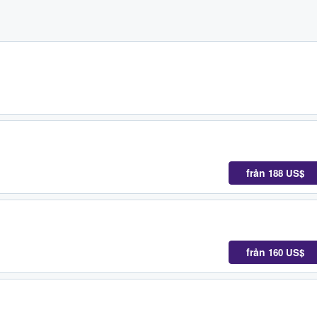
från
188 US$
från
160 US$