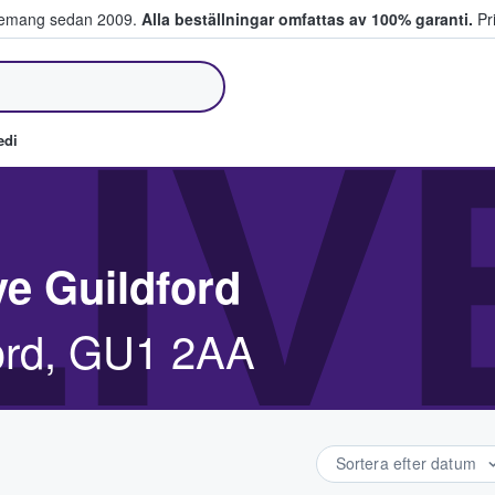
venemang sedan 2009.
Alla beställningar omfattas av 100% garanti.
Pri
jer biljetter.
LI
edi
e Guildford
ord, GU1 2AA
Sortera efter datum