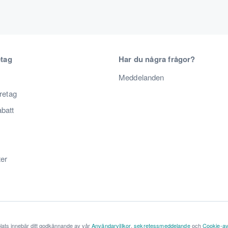
etag
Har du några frågor?
Meddelanden
öretag
abatt
ter
lats innebär ditt godkännande av vår
Användarvillkor
,
sekretessmeddelande
och
Cookie-av