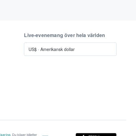
Live-evenemang över hela världen
US$
·
Amerikansk dollar
isering
. Du köper biljetter