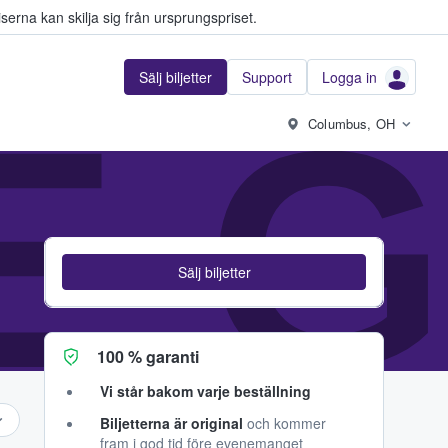
serna kan skilja sig från ursprungspriset.
Sälj biljetter
Support
Logga in
VE 
Columbus, OH
Sälj biljetter
100 % garanti
Vi står bakom varje beställning
Biljetterna är original
och kommer
fram i god tid före evenemanget