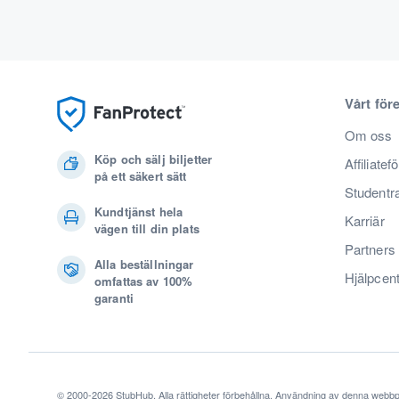
Vårt för
Om oss
Köp och sälj biljetter
Affiliatef
på ett säkert sätt
Studentr
Kundtjänst hela
Karriär
vägen till din plats
Partners
Alla beställningar
Hjälpcen
omfattas av 100%
garanti
© 2000-2026 StubHub. Alla rättigheter förbehållna. Användning av denna webbp