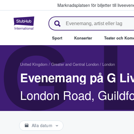
Marknadsplatsen för biljetter till livee
StubHub – där fans köper och säl
G 
Sport
Konserter
Teater och Kom
United Kingdom
/
Greater and Central London
/
London
Evenemang på G Liv
London Road, Guildf
Alla datum