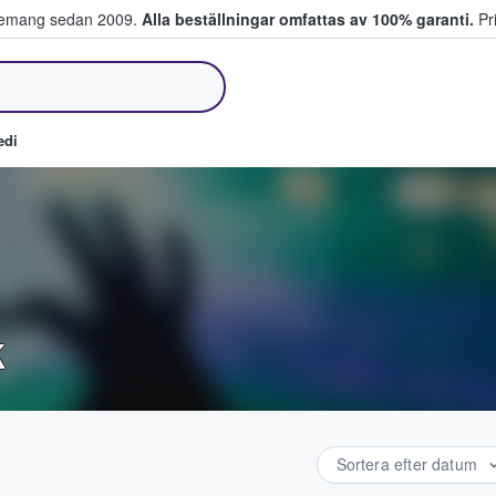
venemang sedan 2009.
Alla beställningar omfattas av 100% garanti.
Pri
jer biljetter.
edi
k
Sortera efter datum