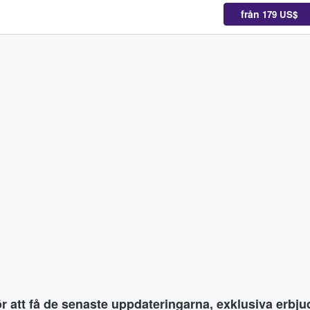
från
179 US$
ör att få de senaste uppdateringarna, exklusiva erb