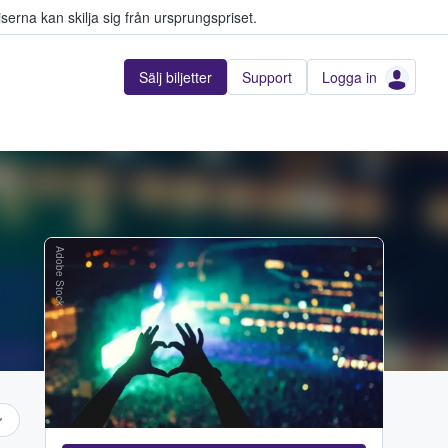
serna kan skilja sig från ursprungspriset.
Sälj biljetter
Support
Logga in
Adobe Stock