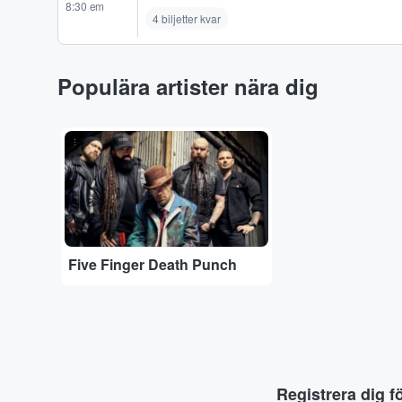
8:30 em
4 biljetter kvar
Populära artister nära dig
...
Five Finger Death Punch
Registrera dig f