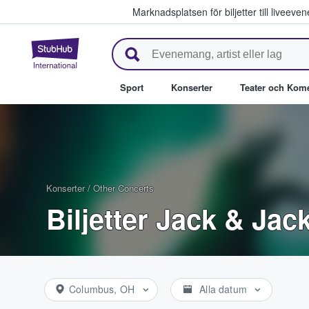
Marknadsplatsen för biljetter till livee
StubHub – där fans köper och säl
Sport
Konserter
Teater och Kom
Konserter
/
Other Concerts
Biljetter Jack & Jac
Columbus, OH
Alla datum