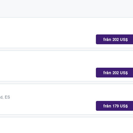
från
202 US$
från
202 US$
id, ES
från
179 US$