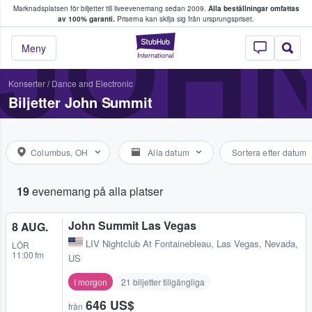
Marknadsplatsen för biljetter till liveevenemang sedan 2009.
Alla beställningar omfattas
ns köper och säljer biljetter.
JOHN
av 100% garanti.
Priserna kan skilja sig från ursprungspriset.
StubHub – där fans
Meny
Konserter
/
Dance and Electronic
Biljetter John Summit
Columbus, OH
Alla datum
Sortera efter datum
19
evenemang på alla platser
John Summit Las Vegas
8 AUG.
LIV Nightclub At Fontainebleau
,
Las Vegas, Nevada,
LÖR
11:00 fm
US
I morgon
21 biljetter tillgängliga
646 US$
från