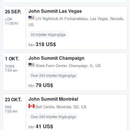
John Summit Las Vegas
26 SEP.
LIV Nightclub At Fontainebleau
,
Las Vegas, Nevada,
LÖR
11:00 fm
US
33 biljetter tillgängliga
318 US$
från
John Summit Champaign
1 OKT.
State Farm Center
,
Champaign, IL, US
TORS
7:00 em
Över 200 biljetter tillgängliga
79 US$
från
John Summit Montréal
23 OKT.
Bell Centre
,
Montréal, QC, CA
FRE
7:00 em
Över 200 biljetter tillgängliga
41 US$
från