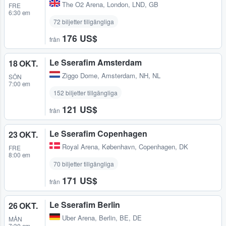
The O2 Arena
,
London, LND, GB
FRE
6:30 em
72 biljetter tillgängliga
176 US$
från
Le Sserafim Amsterdam
18 OKT.
Ziggo Dome
,
Amsterdam, NH, NL
SÖN
7:00 em
152 biljetter tillgängliga
121 US$
från
Le Sserafim Copenhagen
23 OKT.
Royal Arena
,
København, Copenhagen, DK
FRE
8:00 em
70 biljetter tillgängliga
171 US$
från
Le Sserafim Berlin
26 OKT.
Uber Arena
,
Berlin, BE, DE
MÅN
7:30 em