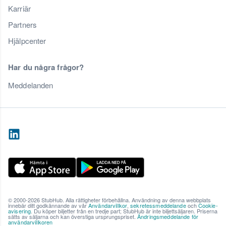
Karriär
Partners
Hjälpcenter
Har du några frågor?
Meddelanden
© 2000-2026 StubHub. Alla rättigheter förbehållna. Användning av denna webbplats
innebär ditt godkännande av vår
Användarvillkor
,
sekretessmeddelande
och
Cookie-
avisering
. Du köper biljetter från en tredje part; StubHub är inte biljettsäljaren. Priserna
sätts av säljarna och kan överstiga ursprungspriset.
Ändringsmeddelande för
användarvillkoren