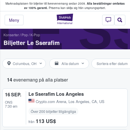
Marknadsplatsen för biljetter till liveevenemang sedan 2009.
Alla beställningar omfattas
ns köper och säljer biljetter.
LE S
av 100% garanti.
Priserna kan skilja sig från ursprungspriset.
StubHub – där fans
Meny
Konserter
/
Pop
/
K-Pop
Biljetter Le Sserafim
Columbus, OH
Alla datum
Sortera efter datum
14
evenemang på alla platser
Le Sserafim Los Angeles
16 SEP.
Crypto.com Arena
,
Los Angeles, CA, US
ONS
7:30 em
Över 200 biljetter tillgängliga
113 US$
från