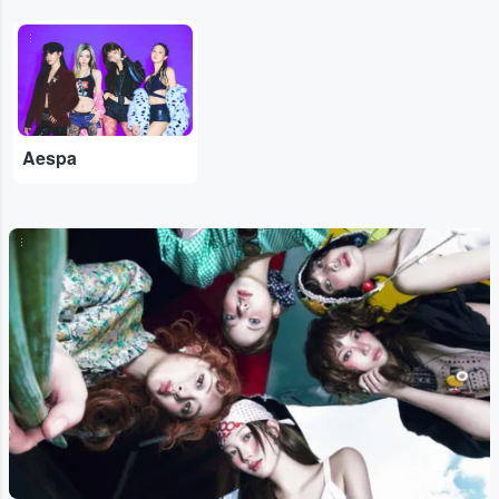
...
Aespa
...