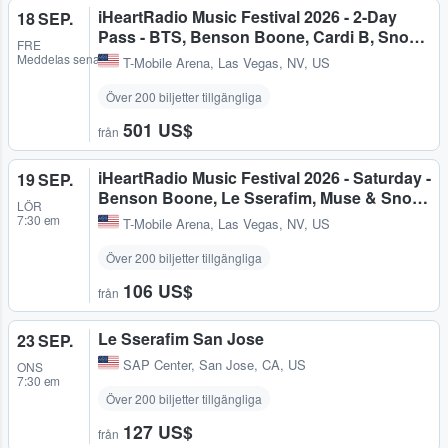
iHeartRadio Music Festival 2026 - 2-Day
18 SEP.
Pass - BTS, Benson Boone, Cardi B, Sno…
FRE
Meddelas senare
T-Mobile Arena
,
Las Vegas, NV, US
Över 200 biljetter tillgängliga
501 US$
från
iHeartRadio Music Festival 2026 - Saturday -
19 SEP.
Benson Boone, Le Sserafim, Muse & Sno…
LÖR
7:30 em
T-Mobile Arena
,
Las Vegas, NV, US
Över 200 biljetter tillgängliga
106 US$
från
Le Sserafim San Jose
23 SEP.
SAP Center
,
San Jose, CA, US
ONS
7:30 em
Över 200 biljetter tillgängliga
127 US$
från