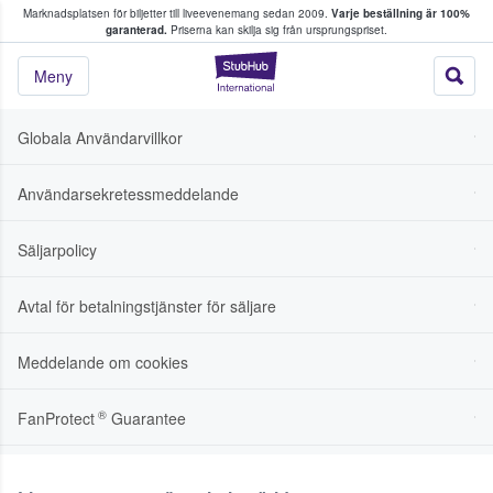
Marknadsplatsen för biljetter till liveevenemang sedan 2009.
Varje beställning är 100%
ns köper och säljer biljetter
garanterad.
Priserna kan skilja sig från ursprungspriset.
StubHub – där fans
Meny
Globala Användarvillkor
Användarsekretessmeddelande
Säljarpolicy
Avtal för betalningstjänster för säljare
Meddelande om cookies
®
FanProtect
Guarantee