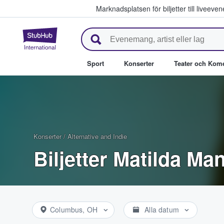
Marknadsplatsen för biljetter till livee
StubHub – där fans köper och säl
Sport
Konserter
Teater och Kom
Konserter
/
Alternative and Indie
Biljetter Matilda Ma
Columbus, OH
Alla datum