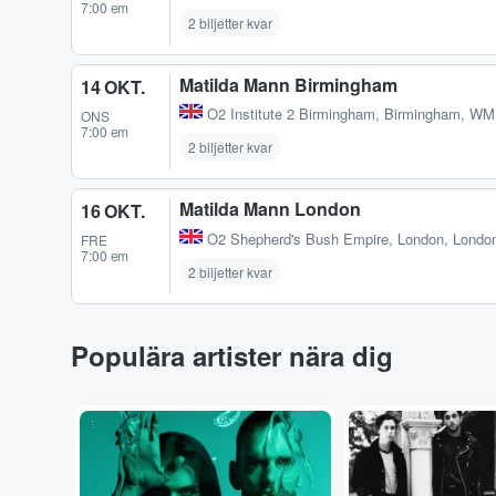
7:00 em
2 biljetter kvar
Matilda Mann Birmingham
14 OKT.
O2 Institute 2 Birmingham
,
Birmingham, WM
ONS
7:00 em
2 biljetter kvar
Matilda Mann London
16 OKT.
O2 Shepherd's Bush Empire
,
London, Londo
FRE
7:00 em
2 biljetter kvar
Populära artister nära dig
...
...