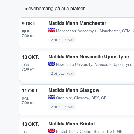
6
evenemang på alla platser
Matilda Mann Manchester
9 OKT.
Manchester Academy 2
,
Manchester, GTM,
FRE
7:30 em
2 biljetter kvar
Matilda Mann Newcastle Upon Tyne
10 OKT.
Newcastle University
,
Newcastle Upon Tyne,
LÖR
7:00 em
2 biljetter kvar
Matilda Mann Glasgow
11 OKT.
Oran Mor
,
Glasgow, DBY, GB
SÖN
7:00 em
2 biljetter kvar
Matilda Mann Bristol
13 OKT.
Bristol Trinity Centre
,
Bristol, BST, GB
TIS