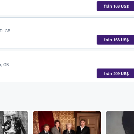
från
168 US$
D, GB
från
168 US$
n, GB
från
209 US$
...
...