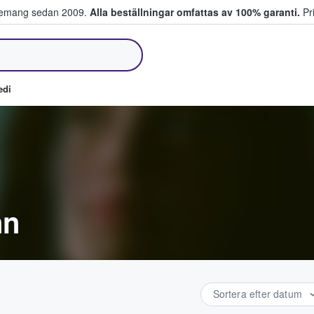
venemang sedan 2009.
Alla beställningar omfattas av 100% garanti.
Pri
jer biljetter.
edi
nn
Sortera efter datum