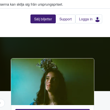
serna kan skilja sig från ursprungspriset.
Sälj biljetter
Support
Logga in
...