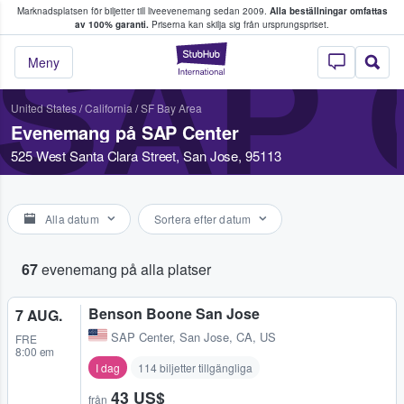
Marknadsplatsen för biljetter till liveevenemang sedan 2009.
Alla beställningar omfattas
ns köper och säljer biljetter.
av 100% garanti.
Priserna kan skilja sig från ursprungspriset.
SAP
StubHub – där fans
Meny
United States
/
California
/
SF Bay Area
Evenemang på SAP Center
525 West Santa Clara Street, San Jose, 95113
Alla datum
Sortera efter datum
67
evenemang på alla platser
Benson Boone San Jose
7 AUG.
SAP Center
,
San Jose, CA, US
FRE
8:00 em
I dag
114 biljetter tillgängliga
43 US$
från