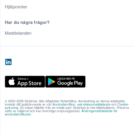
Hjälpcenter
Har du några frågor?
Meddelanden
© 2000-2026 StubHub. Alla rättigheter förbehållna. Användning av denna webbplats
innebär ditt godkännande av vår
Användarvillkor
,
sekretessmeddelande
och
Cookie-
avisering
. Du köper biljetter från en tredje part; StubHub är inte biljettsäljaren. Priserna
sätts av säljarna och kan överstiga ursprungspriset.
Ändringsmeddelande för
användarvillkoren