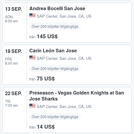
Andrea Bocelli San Jose
13 SEP.
SAP Center
,
San Jose, CA, US
SÖN
8:00 em
Över 200 biljetter tillgängliga
145 US$
från
Carín León San Jose
18 SEP.
SAP Center
,
San Jose, CA, US
FRE
8:00 em
Över 200 biljetter tillgängliga
75 US$
från
Preseason - Vegas Golden Knights at San
22 SEP.
Jose Sharks
TIS
7:00 em
SAP Center
,
San Jose, CA, US
Över 200 biljetter tillgängliga
14 US$
från