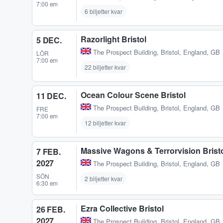
7:00 em
6 biljetter kvar
Razorlight Bristol
5 DEC.
The Prospect Building
,
Bristol, England, GB
LÖR
7:00 em
22 biljetter kvar
Ocean Colour Scene Bristol
11 DEC.
The Prospect Building
,
Bristol, England, GB
FRE
7:00 em
12 biljetter kvar
Massive Wagons & Terrorvision Brist
7 FEB.
2027
The Prospect Building
,
Bristol, England, GB
SÖN
2 biljetter kvar
6:30 em
Ezra Collective Bristol
26 FEB.
2027
The Prospect Building
,
Bristol, England, GB