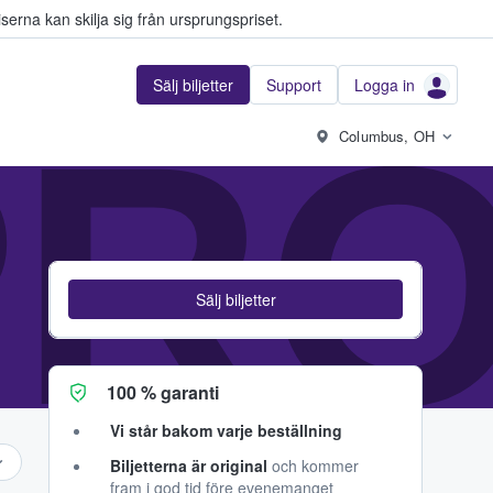
serna kan skilja sig från ursprungspriset.
Sälj biljetter
Support
Logga in
PRO
Columbus, OH
Sälj biljetter
100 % garanti
Vi står bakom varje beställning
Biljetterna är original
och kommer
fram i god tid före evenemanget