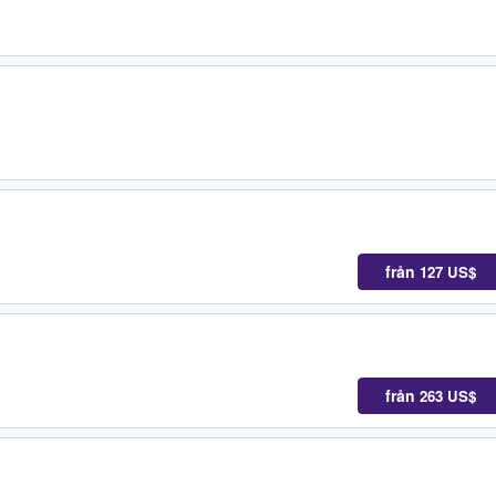
från
127 US$
från
263 US$