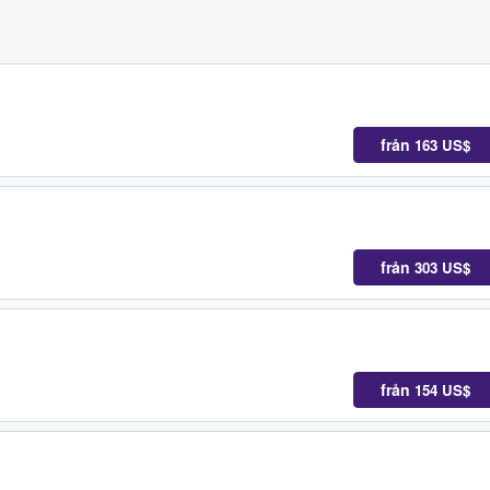
från
163 US$
från
303 US$
från
154 US$