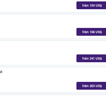
från
154 US$
från
168 US$
från
241 US$
ol
från
263 US$