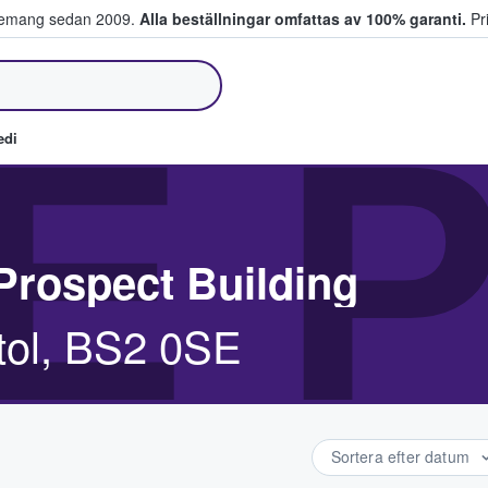
venemang sedan 2009.
Alla beställningar omfattas av 100% garanti.
Pri
jer biljetter.
E 
edi
rospect Building
tol, BS2 0SE
Sortera efter datum