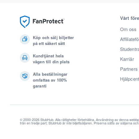
Vårt för
Om oss
Köp och sälj biljetter
Affiliatef
på ett säkert sätt
Studentr
Kundtjänst hela
Karriär
vägen till din plats
Partners
Alla beställningar
Hjälpcen
omfattas av 100%
garanti
© 2000-2026 StubHub. Alla rättigheter förbehållna. Användning av denna webbp
från en tredje part; StubHub är inte biljettsäljaren. Priserna sätts av säljarna o