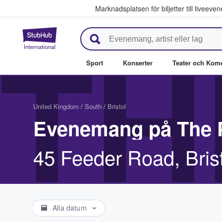
Marknadsplatsen för biljetter till livee
StubHub – där fans köper och säl
TH
Sport
Konserter
Teater och Kom
United Kingdom
/
South
/
Bristol
Evenemang på The P
45 Feeder Road, Bris
Alla datum