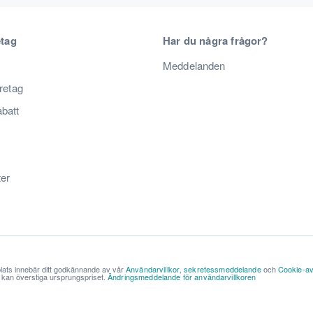
etag
Har du några frågor?
Meddelanden
öretag
abatt
ter
lats innebär ditt godkännande av vår
Användarvillkor
,
sekretessmeddelande
och
Cookie-av
ch kan överstiga ursprungspriset.
Ändringsmeddelande för användarvillkoren