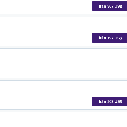
från
307 US$
från
197 US$
från
209 US$