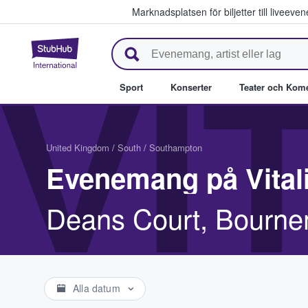
Marknadsplatsen för biljetter till livee
StubHub – där fans köper och säl
VI
Sport
Konserter
Teater och Kom
United Kingdom
/
South
/
Southampton
Evenemang på Vital
Deans Court, Bourn
Alla datum