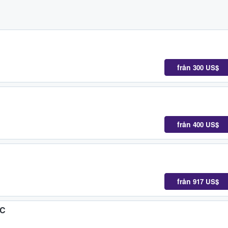
från
300 US$
från
400 US$
från
917 US$
FC