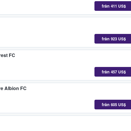
från
411 US$
från
923 US$
est FC
från
457 US$
e Albion FC
från
605 US$