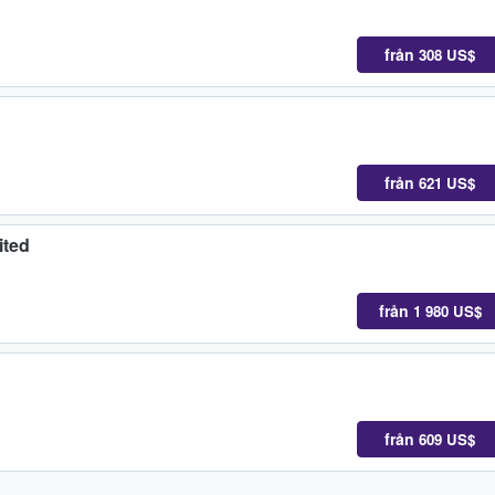
från
308 US$
från
621 US$
ited
från
1 980 US$
från
609 US$