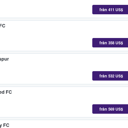
från
411 US$
 FC
från
358 US$
spur
från
532 US$
ed FC
från
569 US$
y FC