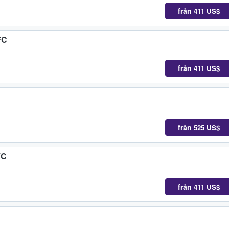
från
411 US$
FC
från
411 US$
från
525 US$
FC
från
411 US$