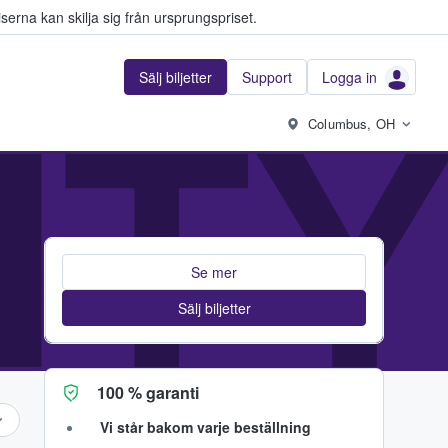
serna kan skilja sig från ursprungspriset.
Sälj biljetter
Support
Logga in
IT
Columbus, OH
Se mer
Sälj biljetter
100 % garanti
Vi står bakom varje beställning