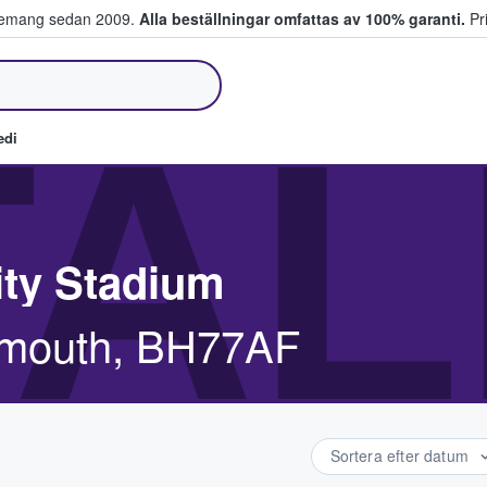
venemang sedan 2009.
Alla beställningar omfattas av 100% garanti.
Pri
jer biljetter.
TAL
edi
ity Stadium
emouth, BH77AF
Sortera efter datum